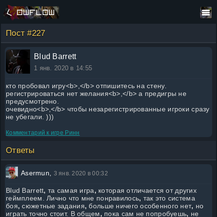
Пост #227
Blud Barrett
1 янв. 2020 в 14:55
кто пробовал игру<b>,</b> отпишитесь на стену.
регистрироваться нет желания<b>,</b> а предигры не
предусмотрено.
очевидно<b>,</b> чтобы незарегистрированные игроки сразу
не убегали. )))
Комментарий к игре
Ринн
Ответы
Asermun,
3 янв. 2020 в 00:32
Blud Barrett
,
та самая игра
,
которая отличается от других
геймплеем. Лично что мне понравилось
,
так это система
боя
,
сюжетные задания
,
больше ничего особенного нет
,
но
играть точно стоит. В общем
,
пока сам не попробуешь
,
не