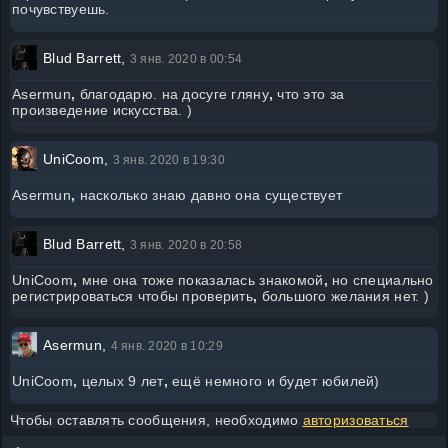
почувствуешь.
Blud Barrett,
3 янв. 2020 в 00:54
Asermun
,
благодарю. на досуге гляну
,
что это за
произведение искусства. )
UniCoom,
3 янв. 2020 в 19:30
Asermun
,
насколько знаю давно она существует
Blud Barrett,
3 янв. 2020 в 20:58
UniCoom
,
мне она тоже показалась знакомой
,
но специально
регистрироваться чтобы проверить
,
большого желания нет. )
Asermun,
4 янв. 2020 в 10:29
UniCoom
,
целых 9 лет
,
ещё немного и будет юбилей)
Чтобы оставлять сообщения, необходимо
авторизоваться