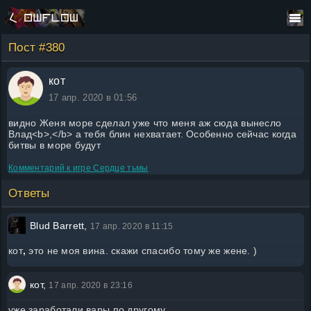
Пост #380
кот
17 апр. 2020 в 01:56
видно Женя море сделал уже что меня аж сюда вынесло
Влад<b>,</b> а тебя блин нехватает. Особенно сейчас когда
битвы в море будут
Комментарий к игре
Сердце тьмы
Ответы
Blud Barrett,
17 апр. 2020 в 11:15
кот
,
это не моя вина. скажи спасибо тому же жене. )
кот,
17 апр. 2020 в 23:16
уже заработали вары по другому