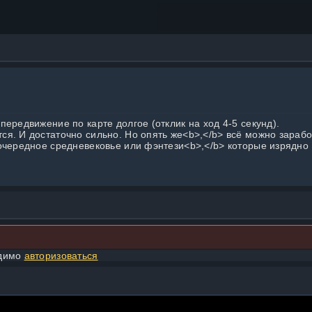
ередвижение по карте долгое (отклик на ход 4-5 секунд).
я. И достаточно сильно. Но опять же<b>,</b> всё можно зарабо
очередное средневековье или фэнтези<b>,</b> которые изрядно
одимо
авторизоваться