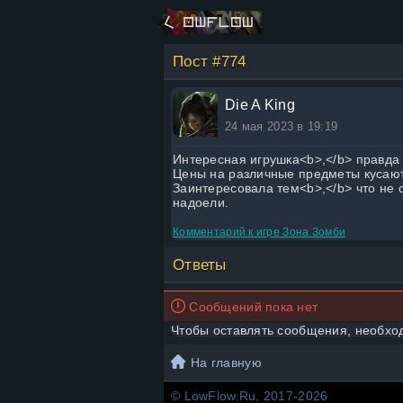
Пост #774
Die A King
24 мая 2023 в 19:19
Интересная игрушка<b>,</b> правда п
Цены на различные предметы кусаютс
Заинтересовала тем<b>,</b> что не 
надоели.
Комментарий к игре
Зона Зомби
Ответы
Сообщений пока нет
Чтобы оставлять сообщения, необх
На главную
© LowFlow.Ru, 2017-2026