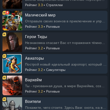
Рейтинг
3.3
• Стрелялки
55
Магический мир
Отправьте своих воинов в приключение и управляйте ими в режиме игры три в ряд. Сочетайте как можно больше супер комбинаций, чтоб
Рейтинг
3.3
• Ролевые
56
Герои Тиды
Незнакомка спасает Вас от поражения тёмному рыцарю и спрашивает Ваше имя. Затем направляет в таверну, чтобы происходящее здесь п
Рейтинг
3.2
• Ролевые
57
Авиаторы
Построй новый идеальный аэропорт, который превзойдет все аэропорты в этой захватывающей бесплатной онлайн игре.
Рейтинг
3.2
• Симуляторы
58
Вархейм
Ты - призванная душа, в мире Вархейма, созданном богами. В мире, где ты можешь стать как великим героем, так и великим злодеем.
Рейтинг
3.2
• Ролевые
59
Воители
Покажите, чего стоите. Здесь Вам: охота, на всех кто препятствует покою горожан, подземелья с различными локациями, задания с до