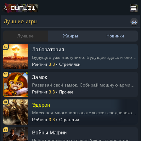
Лучшие игры
Лучшее
Жанры
Новинки
51
Лаборатория
Будущее уже наступило. Будущее здесь и оно не утешительно. Мир раскололся на Вольных, Военных и Доггеров в результате ядерной во
Рейтинг
3.3
• Стрелялки
52
Замок
Развивай свой замок. Собирай мощную армию. Держи врагов в страхе!
Рейтинг
3.3
• Прочее
53
Эдерон
Массовая многопользовательская средневековая военная онлайн-игра. Чтобы выжить, вам потребуется оборонять королевство и расширя
Рейтинг
3.3
• Стратегии
54
Войны Мафии
Войны мафиозных кланов Уличные перестрелки и непрерывные бои охватили все районы города...