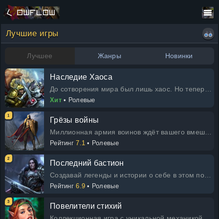
Лучшие игры
Лучшее
Жанры
Новинки
Наследие Хаоса
До сотворения мира был лишь хаос. Но теперь его наследие с нами. В этой игре вы сможете написать историю становления мира. И
Хит
• Ролевые
1
Грёзы войны
Миллионная армия воинов ждёт вашего вмешательства в противостояние между империями Темплары и Дреднайты. Ваш удар может стать
Рейтинг
7.1
• Ролевые
2
Последний бастион
Создавай легенды и истории о себе в этом полном опасностей мире. Выполняй задания и помни, воин, что от твоего выбора зависит
Рейтинг
6.9
• Ролевые
3
Повелители стихий
Коллекционная игра с уникальной механикой для поклонников логических сражений и альтернативных миров. Кто бы мог предположить