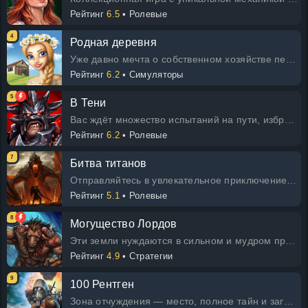
Рейтинг
6.5
• Ролевые
4
Родная деревня
Уже давно мечта о собственном хозяйстве перестала быть несбыточной благодаря Родной деревне. Здесь вы можете: * создать ферм
Рейтинг
6.2
• Симуляторы
5
В Тени
Вас ждёт множество испытаний на пути, избранный. Но прежде чем вы сможете их преодолеть, вам нужно осознать и раскрыть свою силу
Рейтинг
6.2
• Ролевые
7
Битва титанов
Отправляйтесь в увлекательное приключение в роли одного из могучих титанов в этой захватывающей онлайн-игре! Надевайте снаряж
Рейтинг
5.1
• Ролевые
8
Могущество Лордов
Эти земли нуждаются в сильном и мудром правителе. Жители с нетерпением ждут вашего триумфа, господин! Примите решение, куда о
Рейтинг
4.9
• Стратегии
9
100 Рентген
Зона отчуждения — место, полное тайн и загадок. Однако в этой увлекательной онлайн-игре у вас есть возможность раскрыть многие и