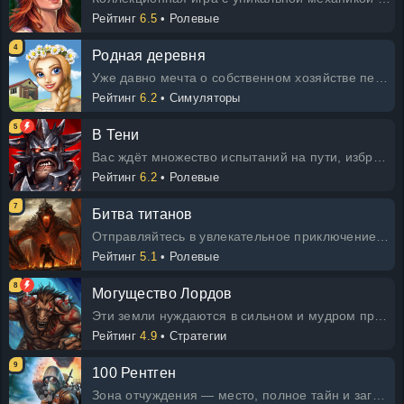
Рейтинг
6.5
• Ролевые
4
Родная деревня
Уже давно мечта о собственном хозяйстве перестала быть несбыточной благодаря Родной деревне. Здесь вы можете: * создать ферм
Рейтинг
6.2
• Симуляторы
5
В Тени
Вас ждёт множество испытаний на пути, избранный. Но прежде чем вы сможете их преодолеть, вам нужно осознать и раскрыть свою силу
Рейтинг
6.2
• Ролевые
7
Битва титанов
Отправляйтесь в увлекательное приключение в роли одного из могучих титанов в этой захватывающей онлайн-игре! Надевайте снаряж
Рейтинг
5.1
• Ролевые
8
Могущество Лордов
Эти земли нуждаются в сильном и мудром правителе. Жители с нетерпением ждут вашего триумфа, господин! Примите решение, куда о
Рейтинг
4.9
• Стратегии
9
100 Рентген
Зона отчуждения — место, полное тайн и загадок. Однако в этой увлекательной онлайн-игре у вас есть возможность раскрыть многие и