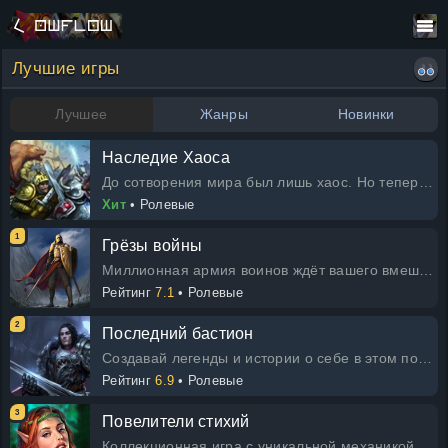
Лучшие игры
Лучшее
Жанры
Новинки
Наследие Хаоса
До сотворения мира был лишь хаос. Но теперь его наследие с нами. В этой игре вы сможете написать историю становления мира. И
Хит
• Ролевые
1
Грёзы войны
Миллионная армия воинов ждёт вашего вмешательства в противостояние между империями Темплары и Дреднайты. Ваш удар может стать
Рейтинг
7.1
• Ролевые
2
Последний бастион
Создавай легенды и истории о себе в этом полном опасностей мире. Выполняй задания и помни, воин, что от твоего выбора зависит
Рейтинг
6.9
• Ролевые
3
Повелители стихий
Коллекционная игра с уникальной механикой для поклонников логических сражений и альтернативных миров. Кто бы мог предположить