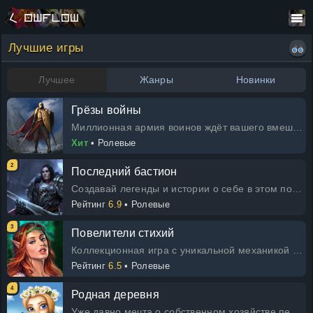
Лучшие игры
Лучшее
Жанры
Новинки
Грёзы войны
Миллионная армия воинов ждёт вашего вмешательства в противостояние между империями Темплары и Дреднайты. Ваш удар может стать
Хит
• Ролевые
2
Последний бастион
Создавай легенды и истории о себе в этом полном опасностей мире. Выполняй задания и помни, воин, что от твоего выбора зависит
Рейтинг
6.9
• Ролевые
3
Повелители стихий
Коллекционная игра с уникальной механикой для поклонников логических сражений и альтернативных миров. Кто бы мог предположить
Рейтинг
6.5
• Ролевые
4
Родная деревня
Уже давно мечта о собственном хозяйстве перестала быть несбыточной благодаря Родной деревне. Здесь вы можете: * создать ферм