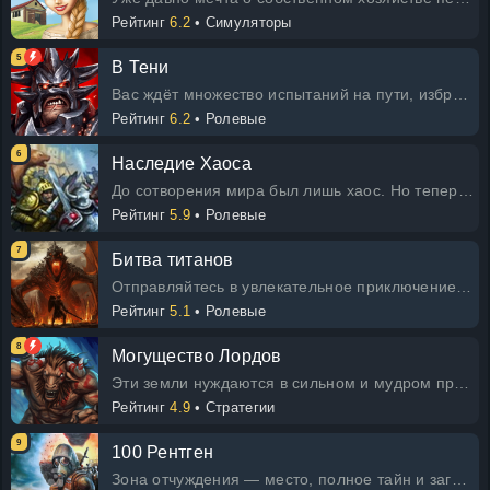
Рейтинг
6.2
• Симуляторы
5
В Тени
Вас ждёт множество испытаний на пути, избранный. Но прежде чем вы сможете их преодолеть, вам нужно осознать и раскрыть свою силу
Рейтинг
6.2
• Ролевые
6
Наследие Хаоса
До сотворения мира был лишь хаос. Но теперь его наследие с нами. В этой игре вы сможете написать историю становления мира. И
Рейтинг
5.9
• Ролевые
7
Битва титанов
Отправляйтесь в увлекательное приключение в роли одного из могучих титанов в этой захватывающей онлайн-игре! Надевайте снаряж
Рейтинг
5.1
• Ролевые
8
Могущество Лордов
Эти земли нуждаются в сильном и мудром правителе. Жители с нетерпением ждут вашего триумфа, господин! Примите решение, куда о
Рейтинг
4.9
• Стратегии
9
100 Рентген
Зона отчуждения — место, полное тайн и загадок. Однако в этой увлекательной онлайн-игре у вас есть возможность раскрыть многие и