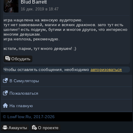
Blud Barrett
16 дек. 2019 в 18:47
игра нацелена на женскую аудиторию.
тут нет завоеваний
,
магии и всяких драконов. зато тут есть
шопинг! есть подиум
,
бутики и многое другое
,
что интересно
многим девушкам.
игра неплоха
,
рекомендую.
кстати
,
парни
,
тут много девушек! ;)
Обсудить
Чтобы оставлять сообщения, необходимо
авторизоваться
В Симуляторы
Пожаловаться
На главную
© LowFlow.Ru, 2017-2026
Аккаунты
О проекте