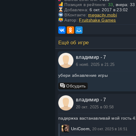
Позиция в рейтинге:
33
, вчера: 33
Добавлена:
6 окт. 2017 в 23:02
ВКонтакте:
megacity.mobi
Автор:
Fruitshake Games
Ещё об игре
владимир - 7
6 нояб. 2025 в 21:25
убери абнавление игры
Обсудить
владимир - 7
20 окт. 2025 в 00:58
падержка вастанавливай мой гость 4
UniCoom,
20 окт. 2025 в 16:51