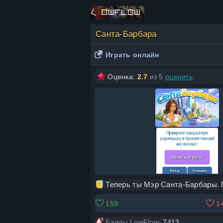
Санта-Барбара
Играть онлайн
Оценка:
2.7
из 5
оценить
Теперь ты Мэр Санта-Барбары. 
159
1
Баллы LowFlow:
7413