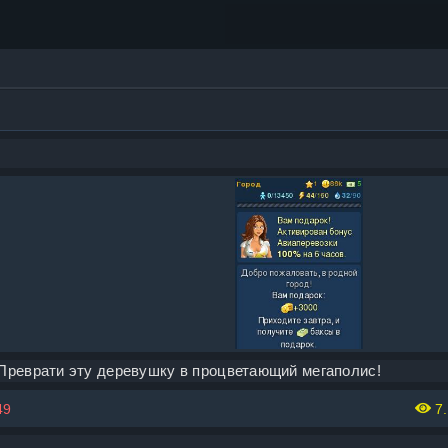
Преврати эту деревушку в процветающий мегаполис!
49
7.