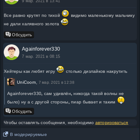
9 мар. 2021 в 13:41
Все равно крутят по тихой
видимо маленькому мальчику
не дали халявного золота
Обсудить
Againforever330
7 мар. 2021 в 08:15
Хейтеры как любят игру
столько дизлайков накрутить
UniCoom,
7 мар. 2021 в 12:38
Againforever330
,
сам удивлён
,
никогда такой волны не
было) ну а с другой стороны
,
пиар бывает и таким
Обсудить
Чтобы оставлять сообщения, необходимо
авторизоваться
В модерируемые