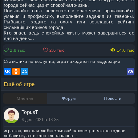
городе сейчас царит спокойная жизнь.
Повышайте опыт персонажа в сражениях, прокачивайте
умения и профессию, выполняйте задания из таверны.
Рыбачьте, ходите на охоту или возглавьте рейтинг
сильнейших воинов города.
Кто знает, ведь спокойная жизнь может завершиться со
дня на день...
2.8 тыс
2.6 тыс
14.6 тыс
Статистика не доступна, игра находится на модерации
Ещё об игре
Мнения
Форум
Новости
TopusT
6 дек. 2021 в 13:35
игра топ
,
как для любительских! наконец то что-то годное
добавили
,
а не клон клона клона...