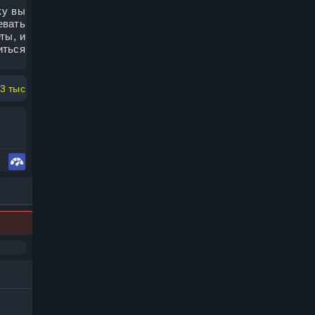
ку вы
евать
ты, и
иться
3 тыс