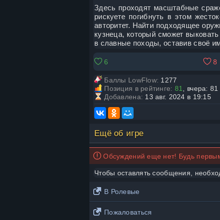
Здесь проходят масштабные сраже
рискуете погибнуть в этом жесто
авторитет. Найти подходящее оружи
кузнеца, который сможет выковать
в славные походы, оставив своё им
6
8
Баллы LowFlow:
1277
Позиция в рейтинге:
81
, вчера: 81
Добавлена:
13 авг. 2024 в 19:15
Ещё об игре
Обсуждений еще нет! Будь первым
Чтобы оставлять сообщения, необх
В Ролевые
Пожаловаться