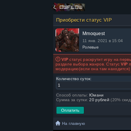
Приобрести статус VIP
Mmoquest
11 янв. 2021 в 15:04
Ролевые
VIP
статус раскрутит игру на перв
разделе выбора жанров. Статус
VIP
п
модерацию(если она там находится) 
Количество суток:
Способ оплаты:
Юмани
Сумма за сутки:
20 рублей
(20% скид
На главную