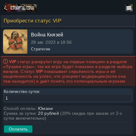
Приобрести статус VIP
Война Князей
28 авг. 2023 в 18:56
Стратегии
VIP
статус раскрутит игру на первых позициях в разделе
«Лучшие игры», так же игра будет показана в разделе выбора
жанров. Статус
VIP
показывает серьёзность игры и её
нацеленность на успех, что ускоряет модерацию(если она
там находится) и даёт понять это потенциальным игрокам.
Количество суток:
Способ оплаты:
Юмани
Сумма за сутки:
20 рублей
(20% скидка при заказе от 2-х
суток включительно)