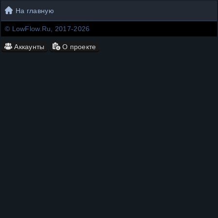
На главную
© LowFlow.Ru, 2017-2026
Аккаунты
О проекте