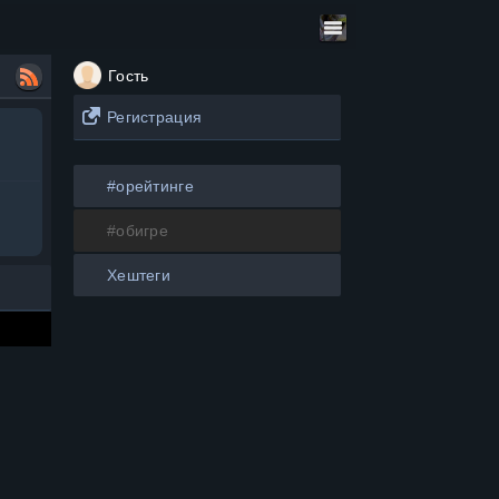
Гость
Регистрация
#орейтинге
#обигре
сто.
слуг.
Хештеги