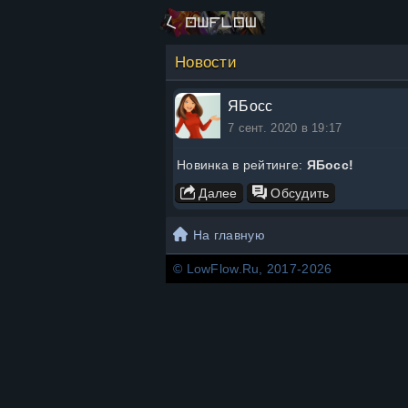
Новости
ЯБосс
7 сент. 2020 в 19:17
Новинка в рейтинге:
ЯБосс!
Далее
Обсудить
Не хотите ли попытаться стать лучшим бизнесменом? - Ест
Продаёте билеты, зарабатываете начальный капитал, за
Начало положено, дальше все бизне
На главную
Перейти к игре
© LowFlow.Ru, 2017-2026
С уважением, администрация LowFl
#обигре
,
#ябосс