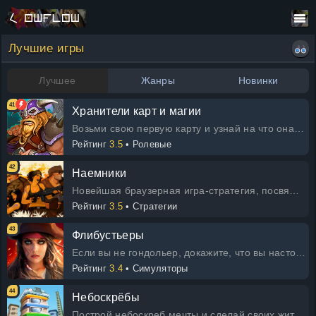
Лучшие игры
Лучшее
Жанры
Новинки
41
Хранители карт и магии
Возьми свою первую карту и узнай на что она способна в бою! Проходи свой путь, побеждая врагов и находя новую экипировку. Собери
Рейтинг
3.5
• Ролевые
42
Наемники
Новейшая браузерная игра-стратегия, посвященная современным конфликтам!
Рейтинг
3.5
• Стратегии
43
Флибустьеры
Если вы не гондольер, докажите, что вы настоящий флибустьер! Отправьтесь в увлекательное путешествие и станьте легендарным пира
Рейтинг
3.4
• Симуляторы
44
Небоскрёбы
Построй небоскреб мечты и сделай своих жителей счастливыми!