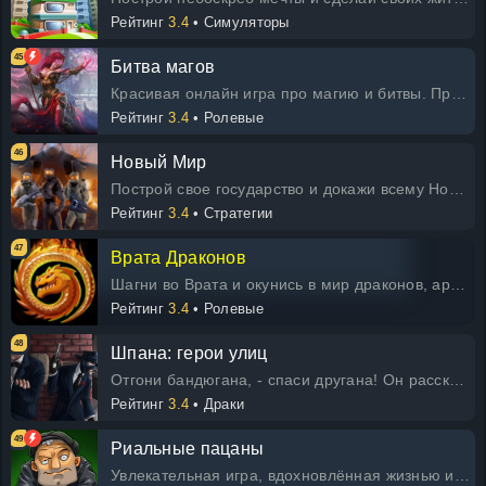
Рейтинг
3.4
• Симуляторы
45
Битва магов
Красивая онлайн игра про магию и битвы. Пройди приключения и стань великим магом! Собирай друзей в клан, общайся и сражайся с вр
Рейтинг
3.4
• Ролевые
46
Новый Мир
Построй свое государство и докажи всему Новому Миру, что ты - Великий стратег!
Рейтинг
3.4
• Стратегии
47
Врата Драконов
Шагни во Врата и окунись в мир драконов, артефактов, легендарных союзов и эпических битв!
Рейтинг
3.4
• Ролевые
48
Шпана: герои улиц
Отгони бандюгана, - спаси другана! Он расскажет в чем суть дела, и ты уже свой. Делай, что говорят, но делай по-своему и уважени
Рейтинг
3.4
• Драки
49
Риальные пацаны
Увлекательная игра, вдохновлённая жизнью и приключениями настоящих парней. Станьте лидером преступного мира, создавайте свою имп