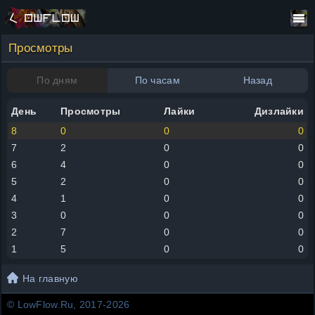
Просмотры
По дням
По часам
Назад
День
Просмотры
Лайки
Дизлайки
8
0
0
0
7
2
0
0
6
4
0
0
5
2
0
0
4
1
0
0
3
0
0
0
2
7
0
0
1
5
0
0
На главную
© LowFlow.Ru, 2017-2026